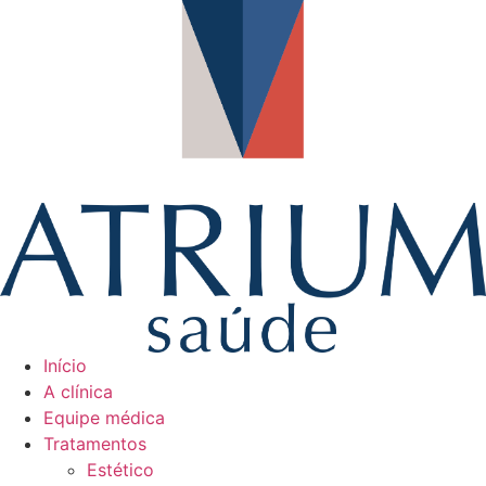
Ir
para
o
conteúdo
Início
A clínica
Equipe médica
Tratamentos
Estético