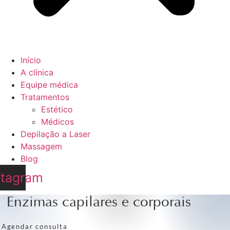
Início
A clínica
Equipe médica
Tratamentos
Estético
Médicos
Depilação a Laser
Massagem
Blog
stagram
Enzimas capilares e corporais
Agendar consulta